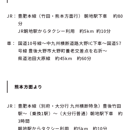
JR：
豊肥本線（竹田・熊本方面行） 朝地駅下車 約80
分
JR朝地駅からタクシー利用 約5km 約10分
車：
国道10号線～中九州横断道路大野IC下車～国道57
号線 豊後大野市大野町養老交差点を右折～
県道池田大原線 約45km 約60分
熊本方面より
JR：
豊肥本線（別府・大分行 九州横断特急）豊後竹田
駅～（乗換1駅）～（大分行普通）朝地駅下車 約
3時間
朝地駅からタクシー利用 約5km 約10分