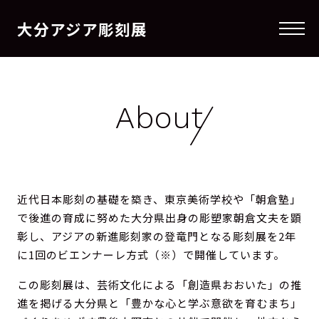
大分アジア彫刻展
メニ
About
近代日本彫刻の基礎を築き、東京美術学校や「朝倉塾」
で後進の育成に努めた大分県出身の彫塑家朝倉文夫を顕
彰し、アジアの新進彫刻家の登竜門となる彫刻展を2年
に1回のビエンナーレ方式（※）で開催しています。
この彫刻展は、芸術文化による「創造県おおいた」の推
進を掲げる大分県と「豊かな心と学ぶ意欲を育むまち」