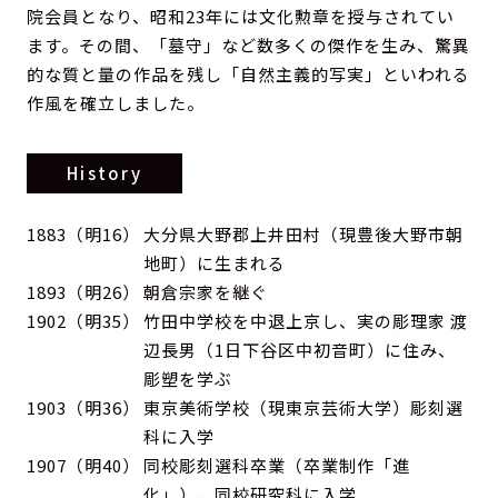
院会員となり、昭和23年には文化勲章を授与されてい
ます。その間、「墓守」など数多くの傑作を生み、驚異
的な質と量の作品を残し「自然主義的写実」といわれる
作風を確立しました。
History
1883（明16）
大分県大野郡上井田村（現豊後大野市朝
地町）に生まれる
1893（明26）
朝倉宗家を継ぐ
1902（明35）
竹田中学校を中退上京し、実の彫理家 渡
辺長男（1日下谷区中初音町）に住み、
彫塑を学ぶ
1903（明36）
東京美術学校（現東京芸術大学）彫刻選
科に入学
1907（明40）
同校彫刻選科卒業（卒業制作「進
化」）、同校研究科に入学