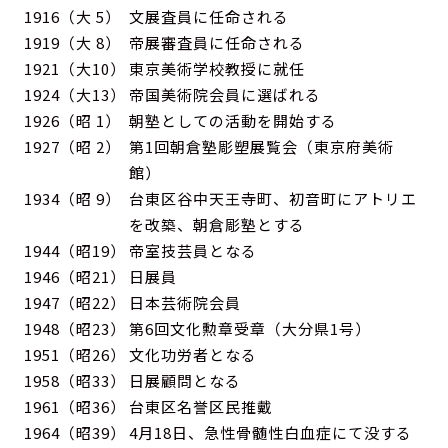
1916（大 5）
文展査員に任命される
1919（大 8）
帝展審査員に任命される
1921（大10）
東京美術学校教授に就任
1924（大13）
帝国美術院会員に選ばれる
1926（昭 1）
朝塾としての活動を開始する
News
1927（昭 2）
第1回朝倉塾彫塑展覧会（東京府美術
Entry
館）
1934（昭 9）
台東区谷中天王寺町、初音町にアトリエ
About/Access
を改築、朝倉彫塾とする
Archive
1944（昭19）
帝室技芸員となる
1946（昭21）
日展員
language
1947（昭22）
日本芸術院会員
日本語
1948（昭23）
第6回文化勲章受章（大分県1号）
English
1951（昭26）
文化功労者となる
1958（昭33）
日展顧問となる
한국어
1961（昭36）
台東区名誉区民推戴
中文
1964（昭39）
4月18日、急性骨髄性白血症にて没する