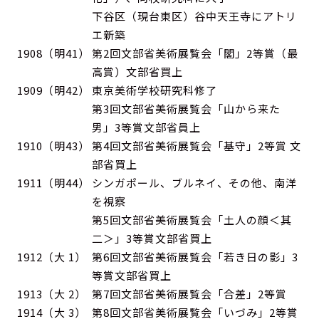
下谷区（現台東区）谷中天王寺にアトリ
エ新築
1908（明41）
第2回文部省美術展覧会「閣」2等賞（最
高賞）文部省買上
1909（明42）
東京美術学校研究科修了
第3回文部省美術展覧会「山から来た
男」3等賞文部省員上
1910（明43）
第4回文部省美術展覧会「基守」2等賞 文
部省買上
1911（明44）
シンガポール、ブルネイ、その他、南洋
を視察
第5回文部省美術展覧会「土人の顔＜其
二＞」3等賞文部省買上
1912（大 1）
第6回文部省美術展覧会「若き日の影」3
等賞文部省買上
1913（大 2）
第7回文部省美術展覧会「合差」2等賞
1914（大 3）
第8回文部省美術展覧会「いづみ」2等賞