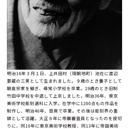
明治16年３月１日、上井田村（現朝地町）池在に渡辺
要蔵の三男として生まれました。９歳のとき養子として
朝倉宗家を継ぎ、尋常小学校を卒業。19歳のとき旧制
竹田中学校を中退して上京しました。明治36年、東京
美術学校彫刻選科に入学。在学中に1200点もの作品を
制作し、明治40年、首席で卒業。その後は彫刻界の重
鎮として活躍。大正８年に帝展審査員となったのを皮切
りに、同10年に東京美術学校教授、同13年に帝国美術