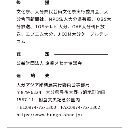
後 援
language
文化庁、大分県民芸術文化祭実行委員会、大
日本語
分合同新聞社、NPO法人大分県芸振、 OBS大
English
分放送、TOSテレビ大分、OAB大分朝日放
送、エフエム大分、J:COM大分ケーブルテレ
한국어
コム
中文
ไทย
認 定
Bahasa Melayu
公益財団法人 企業メセナ協議会
連 絡 先
大分アジア彫刻展実行委員会事務局
〒879-6224 大分県豊後大野市朝地町池田
1587-11 朝倉文夫記念公園内
TEL:0974-72-1300 FAX:0974-72-1302
https://www.bungo-ohno.jp/