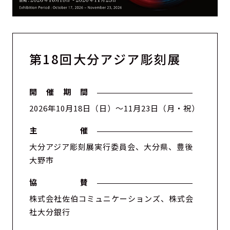
第18回大分アジア彫刻展
開 催 期 間
2026年10月18日（日）～11月23日（月・祝）
主 催
大分アジア彫刻展実行委員会、大分県、豊後
大野市
News
協 賛
Entry
株式会社佐伯コミュニケーションズ、株式会
About/Access
社大分銀行
Archive