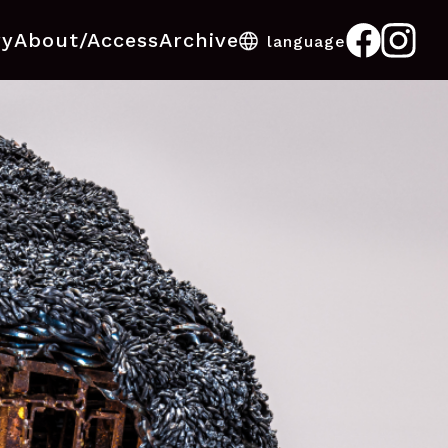
ry
About/Access
Archive
language
日本語
English
한국어
中文
ไทย
Bahasa Melayu