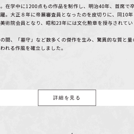
学。在学中に1200点もの作品を制作し、明治40年、首席
活躍。大正８年に帝展審査員となったのを皮切りに、同10年
国美術院会員となり、昭和23年には文化勲章を授与されてい
その間、「墓守」など数多くの傑作を生み、驚異的な質と量
いわれる作風を確立しました。
詳細を見る