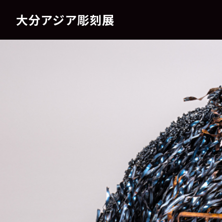
大分アジア彫刻展