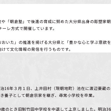
校や「朝倉塾」で後進の育成に努めた大分県出身の彫塑家朝
ナーレ方式で開催しています。
おおいた」の推進を掲げる大分県と「豊かな心と学ぶ意欲
向けて文化情報の発信を行うものです。
明治16年３月１日、上井田村（現朝地町）池在に渡辺要蔵
とき養子として朝倉宗家を継ぎ、尋常小学校を卒業。
19歳のとき旧制竹田中学校を中退して上京しました。明治3