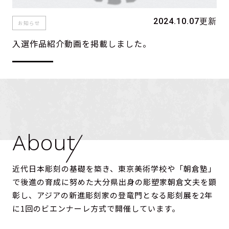
2024.10.07更新
お知らせ
News
入選作品紹介動画を掲載しました。
Entry
About/Access
Archive
language
日本語
About
English
한국어
近代日本彫刻の基礎を築き、東京美術学校や「朝倉塾」
中文
で後進の育成に努めた大分県出身の彫塑家朝倉文夫を顕
ไทย
彰し、アジアの新進彫刻家の登竜門となる彫刻展を2年
Bahasa Melayu
に1回のビエンナーレ方式で開催しています。