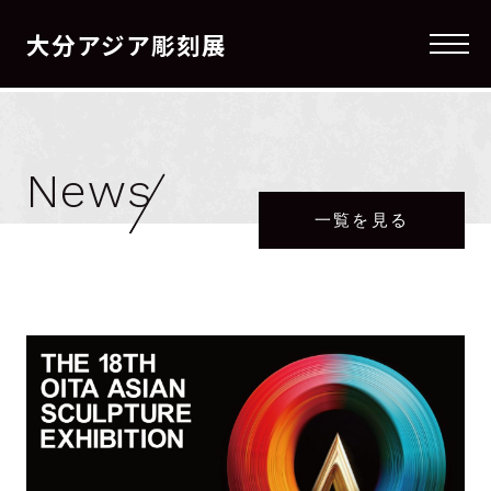
大分アジア彫刻展
メニ
News
一覧を見る