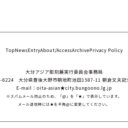
Top
News
Entry
About/Access
Archive
Privacy Policy
大分アジア彫刻展実行委員会事務局
9-6224 大分県豊後大野市朝地町池田1587-11 朝倉文夫
E-mail：oita-asian★city.bungoono.lg.jp
※スパムメール防止のため、「@」を「★」で表示しています。
メール送信時には★を半角@に変更してください。