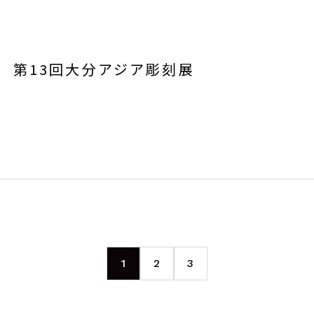
第13回大分アジア彫刻展
1
2
3