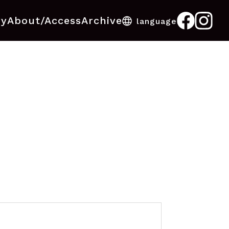
ry
About/Access
Archive
language
日本語
English
한국어
中文
ไทย
Bahasa Melayu