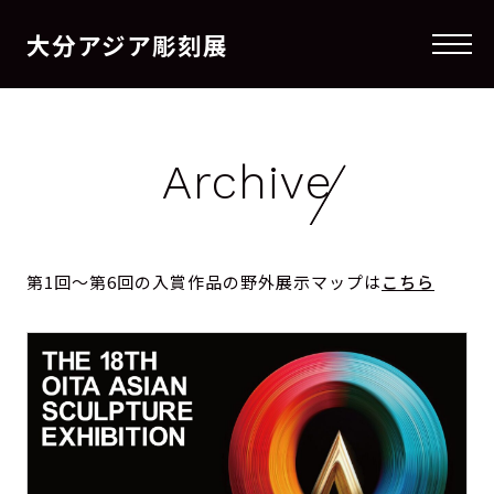
大分アジア彫刻展
メニ
Archive
第1回～第6回の入賞作品の野外展示マップは
こちら