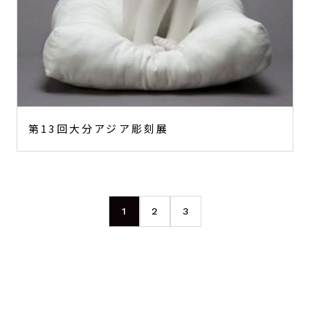
第13回大分アジア彫刻展
1
2
3