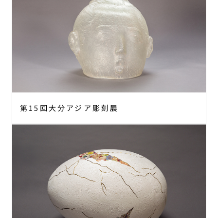
News
Entry
About/Access
Archive
language
日本語
第15回大分アジア彫刻展
English
한국어
中文
ไทย
Bahasa Melayu